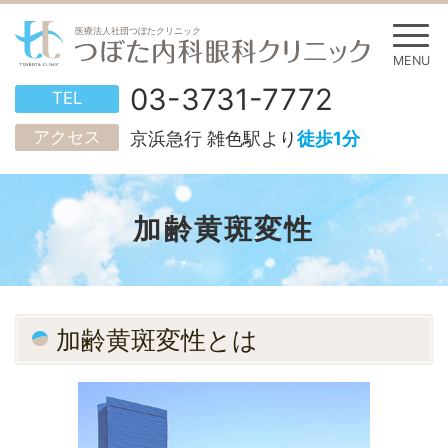
03-3731-7772
TEL
アクセス
京浜急行 雑色駅より
徒歩1分
加齢黄斑変性
加齢黄斑変性とは